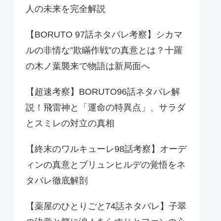
人の未来を完全解説
【BORUTO 97話ネタバレ考察】シカマ
ルの非情な”欺瞞作戦”の真意とは？十羅
の木ノ葉襲来で物語は新局面へ
【超速考察】BORUTO96話ネタバレ解
説！飛雷神と「運命の特異点」、サラダ
とスミレの対立の真相
【終末のワルキューレ98話考察】オーデ
ィンの真意とブリュンヒルデの覚悟をネ
タバレ徹底解剖
【薬屋のひとりごと74話ネタバレ】子翠