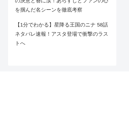
の決意と簪に涙！あらすじとファンの心
を掴んだ名シーンを徹底考察
【1分でわかる】星降る王国のニナ 58話
ネタバレ速報！アスタ登場で衝撃のラス
トへ