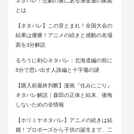
ネタバレ！悲劇の裏にある潘金蓮の嫉妬
とは
【ネタバレ】この音とまれ！全国大会の
結果は優勝！アニメの続きと感動の名場
面を3分解説
るろうに剣心ネタバレ：北海道編の前に
5分で思い出す人誅編と十字傷の謎
【購入前最終判断】漫画『住みにごり』
ネタバレ解説｜森田の正体と結末、後悔
しないための全情報
【ホリミヤネタバレ】アニメの続きは結
婚！プロポーズから子供の誕生まで、二