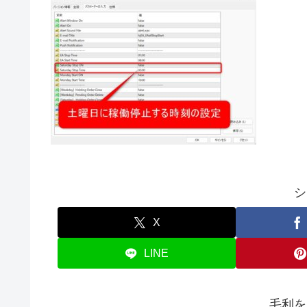
シ
X
LINE
毛利を