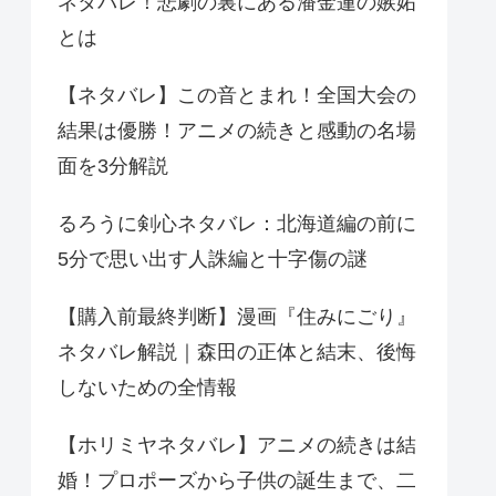
ネタバレ！悲劇の裏にある潘金蓮の嫉妬
とは
【ネタバレ】この音とまれ！全国大会の
結果は優勝！アニメの続きと感動の名場
面を3分解説
るろうに剣心ネタバレ：北海道編の前に
5分で思い出す人誅編と十字傷の謎
【購入前最終判断】漫画『住みにごり』
ネタバレ解説｜森田の正体と結末、後悔
しないための全情報
【ホリミヤネタバレ】アニメの続きは結
婚！プロポーズから子供の誕生まで、二