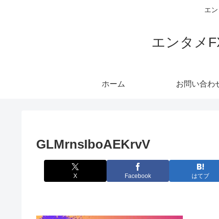
エン
エンタメ
ホーム
お問い合わ
GLMrnsIboAEKrvV
X
Facebook
はてブ