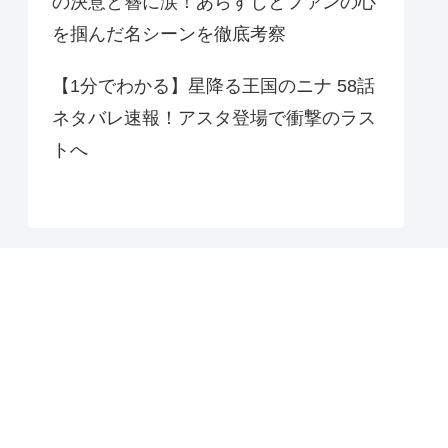
の決意と簪に涙！あらすじとファンの心
を掴んだ名シーンを徹底考察
【1分でわかる】星降る王国のニナ 58話
ネタバレ速報！アスタ登場で衝撃のラス
トへ