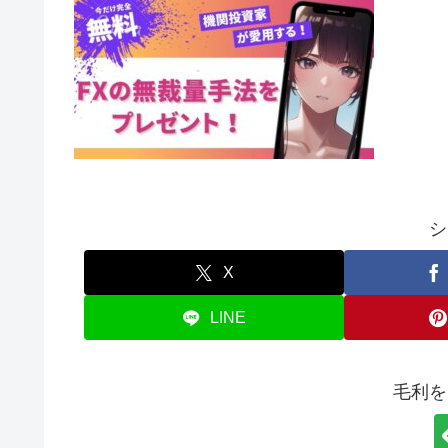
シ
X
LINE
毛利を