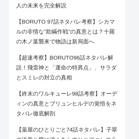
人の未来を完全解説
【BORUTO 97話ネタバレ考察】シカマ
ルの非情な”欺瞞作戦”の真意とは？十羅
の木ノ葉襲来で物語は新局面へ
【超速考察】BORUTO96話ネタバレ解
説！飛雷神と「運命の特異点」、サラダ
とスミレの対立の真相
【終末のワルキューレ98話考察】オーデ
ィンの真意とブリュンヒルデの覚悟をネ
タバレ徹底解剖
【薬屋のひとりごと74話ネタバレ】子翠