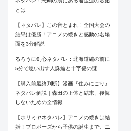
ネタバレ！悲劇の裏にある潘金蓮の嫉妬
とは
【ネタバレ】この音とまれ！全国大会の
結果は優勝！アニメの続きと感動の名場
面を3分解説
るろうに剣心ネタバレ：北海道編の前に
5分で思い出す人誅編と十字傷の謎
【購入前最終判断】漫画『住みにごり』
ネタバレ解説｜森田の正体と結末、後悔
しないための全情報
【ホリミヤネタバレ】アニメの続きは結
婚！プロポーズから子供の誕生まで、二