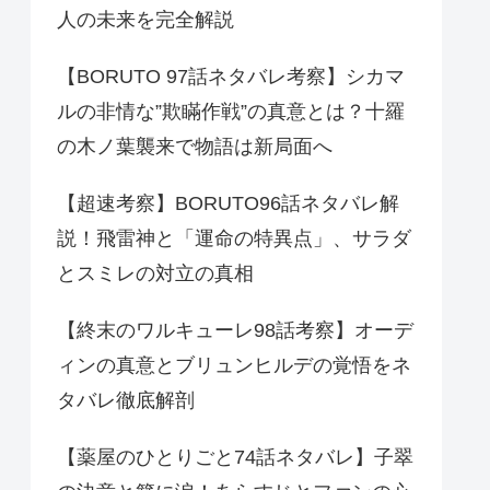
人の未来を完全解説
【BORUTO 97話ネタバレ考察】シカマ
ルの非情な”欺瞞作戦”の真意とは？十羅
の木ノ葉襲来で物語は新局面へ
【超速考察】BORUTO96話ネタバレ解
説！飛雷神と「運命の特異点」、サラダ
とスミレの対立の真相
【終末のワルキューレ98話考察】オーデ
ィンの真意とブリュンヒルデの覚悟をネ
タバレ徹底解剖
【薬屋のひとりごと74話ネタバレ】子翠