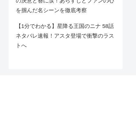
の決意と簪に涙！あらすじとファンの心
を掴んだ名シーンを徹底考察
【1分でわかる】星降る王国のニナ 58話
ネタバレ速報！アスタ登場で衝撃のラス
トへ