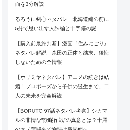
面を3分解説
るろうに剣心ネタバレ：北海道編の前に
5分で思い出す人誅編と十字傷の謎
【購入前最終判断】漫画『住みにごり』
ネタバレ解説｜森田の正体と結末、後悔
しないための全情報
【ホリミヤネタバレ】アニメの続きは結
婚！プロポーズから子供の誕生まで、二
人の未来を完全解説
【BORUTO 97話ネタバレ考察】シカマ
ルの非情な”欺瞞作戦”の真意とは？十羅
の木ノ葉襲来で物語は新局面へ