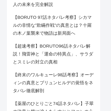
人の未来を完全解説
【BORUTO 97話ネタバレ考察】シカマ
ルの非情な”欺瞞作戦”の真意とは？十羅
の木ノ葉襲来で物語は新局面へ
【超速考察】BORUTO96話ネタバレ解
説！飛雷神と「運命の特異点」、サラダ
とスミレの対立の真相
【終末のワルキューレ98話考察】オーデ
ィンの真意とブリュンヒルデの覚悟をネ
タバレ徹底解剖
【薬屋のひとりごと74話ネタバレ】子翠