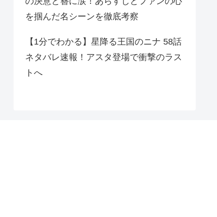
の決意と簪に涙！あらすじとファンの心
を掴んだ名シーンを徹底考察
【1分でわかる】星降る王国のニナ 58話
ネタバレ速報！アスタ登場で衝撃のラス
トへ