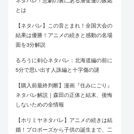
ネタバレ！悲劇の裏にある潘金蓮の嫉妬
とは
【ネタバレ】この音とまれ！全国大会の
結果は優勝！アニメの続きと感動の名場
面を3分解説
るろうに剣心ネタバレ：北海道編の前に
5分で思い出す人誅編と十字傷の謎
【購入前最終判断】漫画『住みにごり』
ネタバレ解説｜森田の正体と結末、後悔
しないための全情報
【ホリミヤネタバレ】アニメの続きは結
婚！プロポーズから子供の誕生まで、二