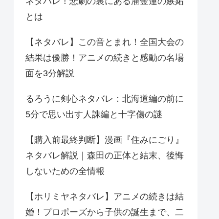
ネタバレ！悲劇の裏にある潘金蓮の嫉妬
とは
【ネタバレ】この音とまれ！全国大会の
結果は優勝！アニメの続きと感動の名場
面を3分解説
るろうに剣心ネタバレ：北海道編の前に
5分で思い出す人誅編と十字傷の謎
【購入前最終判断】漫画『住みにごり』
ネタバレ解説｜森田の正体と結末、後悔
しないための全情報
【ホリミヤネタバレ】アニメの続きは結
婚！プロポーズから子供の誕生まで、二