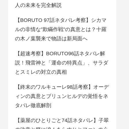
人の未来を完全解説
【BORUTO 97話ネタバレ考察】シカマ
ルの非情な”欺瞞作戦”の真意とは？十羅
の木ノ葉襲来で物語は新局面へ
【超速考察】BORUTO96話ネタバレ解
説！飛雷神と「運命の特異点」、サラダ
とスミレの対立の真相
【終末のワルキューレ98話考察】オーデ
ィンの真意とブリュンヒルデの覚悟をネ
タバレ徹底解剖
【薬屋のひとりごと74話ネタバレ】子翠