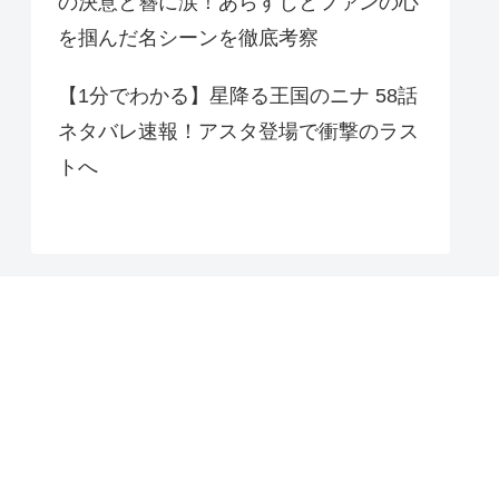
の決意と簪に涙！あらすじとファンの心
を掴んだ名シーンを徹底考察
【1分でわかる】星降る王国のニナ 58話
ネタバレ速報！アスタ登場で衝撃のラス
トへ