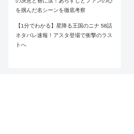
の決意と簪に涙！あらすじとファンの心
を掴んだ名シーンを徹底考察
【1分でわかる】星降る王国のニナ 58話
ネタバレ速報！アスタ登場で衝撃のラス
トへ