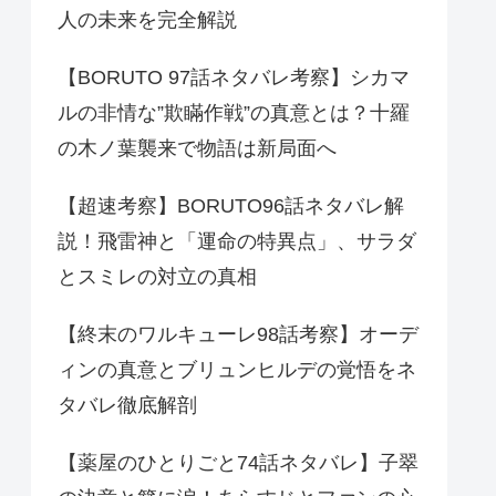
人の未来を完全解説
【BORUTO 97話ネタバレ考察】シカマ
ルの非情な”欺瞞作戦”の真意とは？十羅
の木ノ葉襲来で物語は新局面へ
【超速考察】BORUTO96話ネタバレ解
説！飛雷神と「運命の特異点」、サラダ
とスミレの対立の真相
【終末のワルキューレ98話考察】オーデ
ィンの真意とブリュンヒルデの覚悟をネ
タバレ徹底解剖
【薬屋のひとりごと74話ネタバレ】子翠