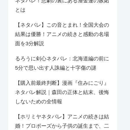
ネタバレ！悲劇の裏にある潘金蓮の嫉妬
とは
【ネタバレ】この音とまれ！全国大会の
結果は優勝！アニメの続きと感動の名場
面を3分解説
るろうに剣心ネタバレ：北海道編の前に
5分で思い出す人誅編と十字傷の謎
【購入前最終判断】漫画『住みにごり』
ネタバレ解説｜森田の正体と結末、後悔
しないための全情報
【ホリミヤネタバレ】アニメの続きは結
婚！プロポーズから子供の誕生まで、二