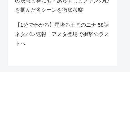
の決意と簪に涙！あらすじとファンの心
を掴んだ名シーンを徹底考察
【1分でわかる】星降る王国のニナ 58話
ネタバレ速報！アスタ登場で衝撃のラス
トへ