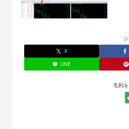
シ
X
LINE
毛利を