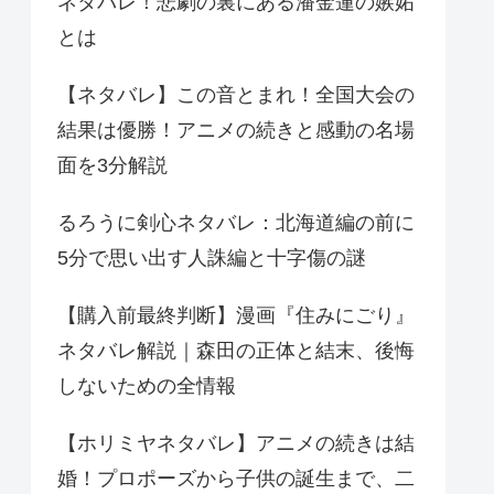
ネタバレ！悲劇の裏にある潘金蓮の嫉妬
とは
【ネタバレ】この音とまれ！全国大会の
結果は優勝！アニメの続きと感動の名場
面を3分解説
るろうに剣心ネタバレ：北海道編の前に
5分で思い出す人誅編と十字傷の謎
【購入前最終判断】漫画『住みにごり』
ネタバレ解説｜森田の正体と結末、後悔
しないための全情報
【ホリミヤネタバレ】アニメの続きは結
婚！プロポーズから子供の誕生まで、二