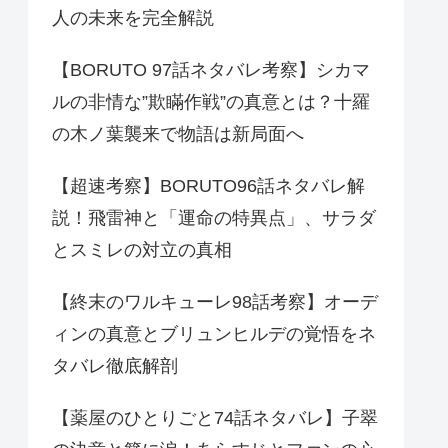
人の未来を完全解説
【BORUTO 97話ネタバレ考察】シカマ
ルの非情な”欺瞞作戦”の真意とは？十羅
の木ノ葉襲来で物語は新局面へ
【超速考察】BORUTO96話ネタバレ解
説！飛雷神と「運命の特異点」、サラダ
とスミレの対立の真相
【終末のワルキューレ98話考察】オーデ
ィンの真意とブリュンヒルデの覚悟をネ
タバレ徹底解剖
【薬屋のひとりごと74話ネタバレ】子翠