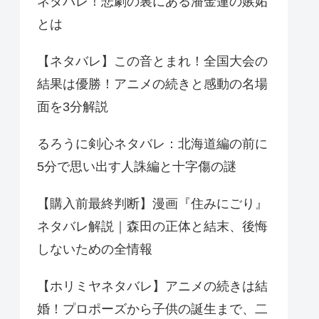
ネタバレ！悲劇の裏にある潘金蓮の嫉妬
とは
【ネタバレ】この音とまれ！全国大会の
結果は優勝！アニメの続きと感動の名場
面を3分解説
るろうに剣心ネタバレ：北海道編の前に
5分で思い出す人誅編と十字傷の謎
【購入前最終判断】漫画『住みにごり』
ネタバレ解説｜森田の正体と結末、後悔
しないための全情報
【ホリミヤネタバレ】アニメの続きは結
婚！プロポーズから子供の誕生まで、二