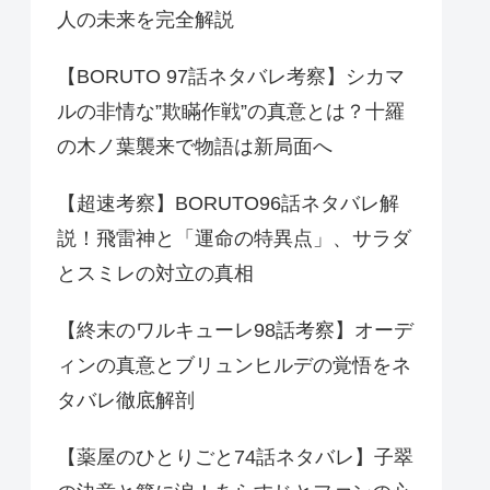
人の未来を完全解説
【BORUTO 97話ネタバレ考察】シカマ
ルの非情な”欺瞞作戦”の真意とは？十羅
の木ノ葉襲来で物語は新局面へ
【超速考察】BORUTO96話ネタバレ解
説！飛雷神と「運命の特異点」、サラダ
とスミレの対立の真相
【終末のワルキューレ98話考察】オーデ
ィンの真意とブリュンヒルデの覚悟をネ
タバレ徹底解剖
【薬屋のひとりごと74話ネタバレ】子翠