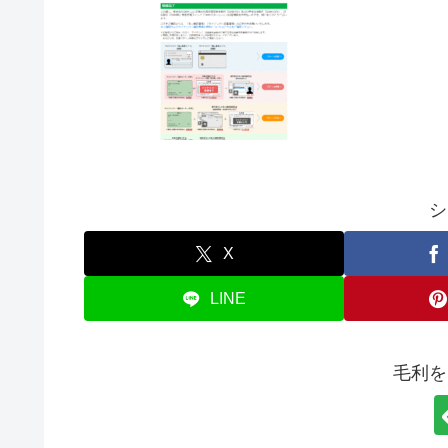
シ
X
LINE
毛利を