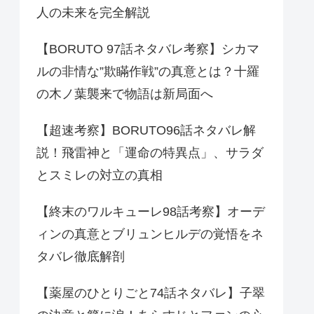
人の未来を完全解説
【BORUTO 97話ネタバレ考察】シカマ
ルの非情な”欺瞞作戦”の真意とは？十羅
の木ノ葉襲来で物語は新局面へ
【超速考察】BORUTO96話ネタバレ解
説！飛雷神と「運命の特異点」、サラダ
とスミレの対立の真相
【終末のワルキューレ98話考察】オーデ
ィンの真意とブリュンヒルデの覚悟をネ
タバレ徹底解剖
【薬屋のひとりごと74話ネタバレ】子翠