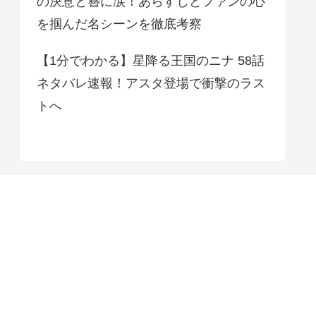
の決意と簪に涙！あらすじとファンの心
を掴んだ名シーンを徹底考察
【1分でわかる】星降る王国のニナ 58話
ネタバレ速報！アスタ登場で衝撃のラス
トへ