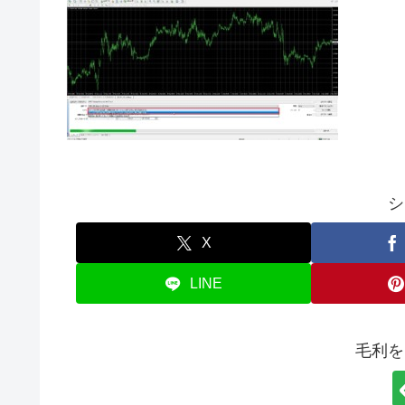
シ
X
LINE
毛利を