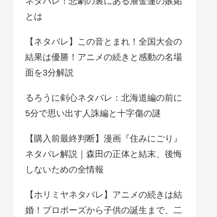
ネタバレ！悲劇の裏にある潘金蓮の嫉妬
とは
【ネタバレ】この音とまれ！全国大会の
結果は優勝！アニメの続きと感動の名場
面を3分解説
るろうに剣心ネタバレ：北海道編の前に
5分で思い出す人誅編と十字傷の謎
【購入前最終判断】漫画『住みにごり』
ネタバレ解説｜森田の正体と結末、後悔
しないための全情報
【ホリミヤネタバレ】アニメの続きは結
婚！プロポーズから子供の誕生まで、二