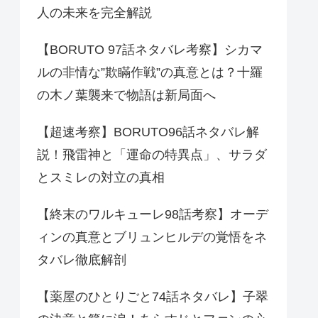
人の未来を完全解説
【BORUTO 97話ネタバレ考察】シカマ
ルの非情な”欺瞞作戦”の真意とは？十羅
の木ノ葉襲来で物語は新局面へ
【超速考察】BORUTO96話ネタバレ解
説！飛雷神と「運命の特異点」、サラダ
とスミレの対立の真相
【終末のワルキューレ98話考察】オーデ
ィンの真意とブリュンヒルデの覚悟をネ
タバレ徹底解剖
【薬屋のひとりごと74話ネタバレ】子翠