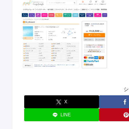
シ
X
LINE