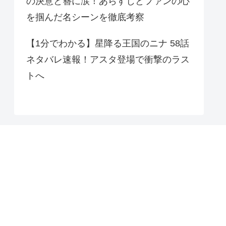
の決意と簪に涙！あらすじとファンの心
を掴んだ名シーンを徹底考察
【1分でわかる】星降る王国のニナ 58話
ネタバレ速報！アスタ登場で衝撃のラス
トへ