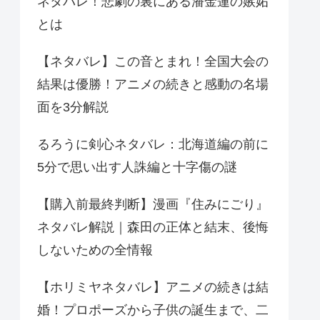
ネタバレ！悲劇の裏にある潘金蓮の嫉妬
とは
【ネタバレ】この音とまれ！全国大会の
結果は優勝！アニメの続きと感動の名場
面を3分解説
るろうに剣心ネタバレ：北海道編の前に
5分で思い出す人誅編と十字傷の謎
【購入前最終判断】漫画『住みにごり』
ネタバレ解説｜森田の正体と結末、後悔
しないための全情報
【ホリミヤネタバレ】アニメの続きは結
婚！プロポーズから子供の誕生まで、二