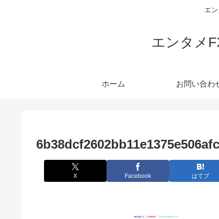
エン
エンタメ
ホーム
お問い合わ
6b38dcf2602bb11e1375e506afc
X
Facebook
はてブ