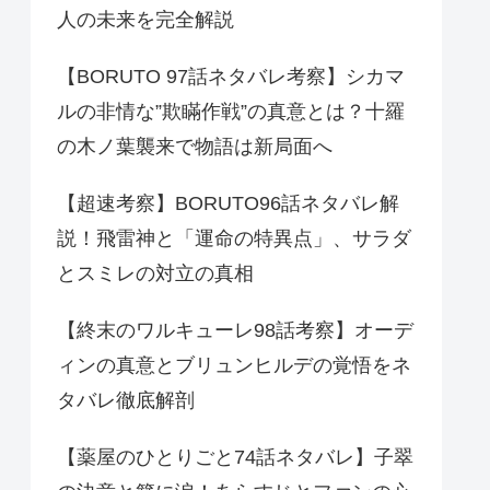
人の未来を完全解説
【BORUTO 97話ネタバレ考察】シカマ
ルの非情な”欺瞞作戦”の真意とは？十羅
の木ノ葉襲来で物語は新局面へ
【超速考察】BORUTO96話ネタバレ解
説！飛雷神と「運命の特異点」、サラダ
とスミレの対立の真相
【終末のワルキューレ98話考察】オーデ
ィンの真意とブリュンヒルデの覚悟をネ
タバレ徹底解剖
【薬屋のひとりごと74話ネタバレ】子翠