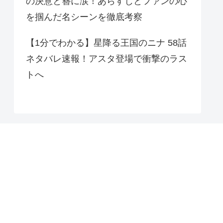
の決意と簪に涙！あらすじとファンの心
を掴んだ名シーンを徹底考察
【1分でわかる】星降る王国のニナ 58話
ネタバレ速報！アスタ登場で衝撃のラス
トへ