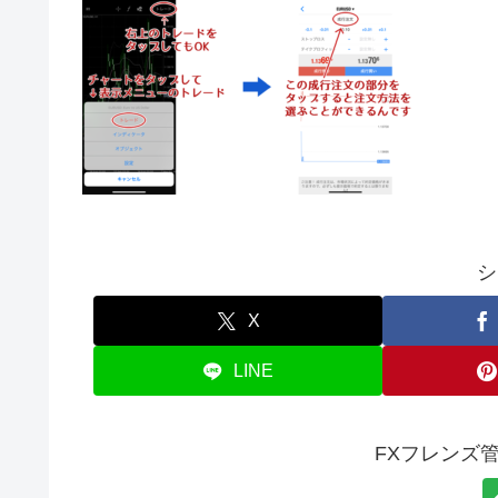
シ
X
LINE
FXフレンズ