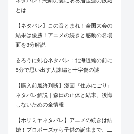
ネタバレ！悲劇の裏にある潘金蓮の嫉妬
とは
【ネタバレ】この音とまれ！全国大会の
結果は優勝！アニメの続きと感動の名場
面を3分解説
るろうに剣心ネタバレ：北海道編の前に
5分で思い出す人誅編と十字傷の謎
【購入前最終判断】漫画『住みにごり』
ネタバレ解説｜森田の正体と結末、後悔
しないための全情報
【ホリミヤネタバレ】アニメの続きは結
婚！プロポーズから子供の誕生まで、二