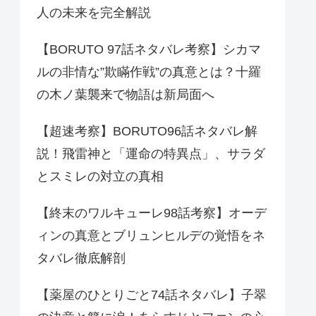
人の未来を完全解説
【BORUTO 97話ネタバレ考察】シカマ
ルの非情な”欺瞞作戦”の真意とは？十羅
の木ノ葉襲来で物語は新局面へ
【超速考察】BORUTO96話ネタバレ解
説！飛雷神と「運命の特異点」、サラダ
とスミレの対立の真相
【終末のワルキューレ98話考察】オーデ
ィンの真意とブリュンヒルデの覚悟をネ
タバレ徹底解剖
【薬屋のひとりごと74話ネタバレ】子翠