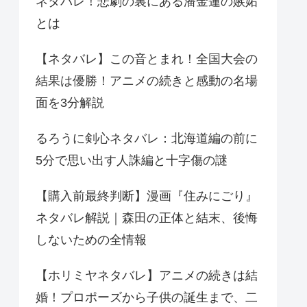
ネタバレ！悲劇の裏にある潘金蓮の嫉妬
とは
【ネタバレ】この音とまれ！全国大会の
結果は優勝！アニメの続きと感動の名場
面を3分解説
るろうに剣心ネタバレ：北海道編の前に
5分で思い出す人誅編と十字傷の謎
【購入前最終判断】漫画『住みにごり』
ネタバレ解説｜森田の正体と結末、後悔
しないための全情報
【ホリミヤネタバレ】アニメの続きは結
婚！プロポーズから子供の誕生まで、二