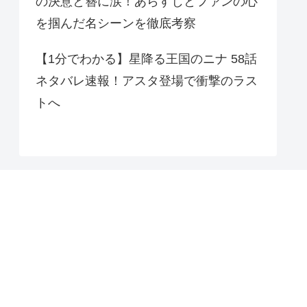
の決意と簪に涙！あらすじとファンの心
を掴んだ名シーンを徹底考察
【1分でわかる】星降る王国のニナ 58話
ネタバレ速報！アスタ登場で衝撃のラス
トへ