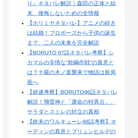
り』ネタバレ解説｜森田の正体と結
末、後悔しないための全情報
【ホリミヤネタバレ】アニメの続き
は結婚！プロポーズから子供の誕生
まで、二人の未来を完全解説
【BORUTO 97話ネタバレ考察】シ
カマルの非情な”欺瞞作戦”の真意と
は？十羅の木ノ葉襲来で物語は新局
面へ
【超速考察】BORUTO96話ネタバレ
解説！飛雷神と「運命の特異点」、
サラダとスミレの対立の真相
【終末のワルキューレ98話考察】オ
ーディンの真意とブリュンヒルデの