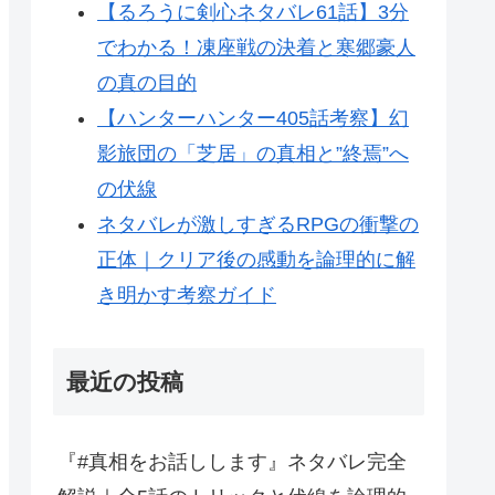
【るろうに剣心ネタバレ61話】3分
でわかる！凍座戦の決着と寒郷豪人
の真の目的
【ハンターハンター405話考察】幻
影旅団の「芝居」の真相と”終焉”へ
の伏線
ネタバレが激しすぎるRPGの衝撃の
正体｜クリア後の感動を論理的に解
き明かす考察ガイド
最近の投稿
『#真相をお話しします』ネタバレ完全