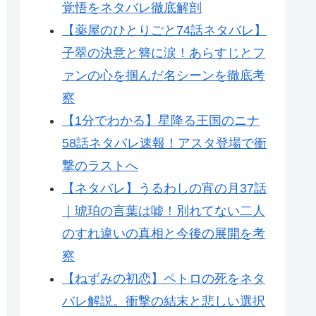
覚悟をネタバレ徹底解剖
【薬屋のひとりごと74話ネタバレ】
子翠の決意と簪に涙！あらすじとフ
ァンの心を掴んだ名シーンを徹底考
察
【1分でわかる】星降る王国のニナ
58話ネタバレ速報！アスタ登場で衝
撃のラストへ
【ネタバレ】うるわしの宵の月37話
｜琥珀の言葉は嘘！別れてない二人
のすれ違いの真相と今後の展開を考
察
【ねずみの初恋】ペトロの死をネタ
バレ解説。衝撃の結末と悲しい選択