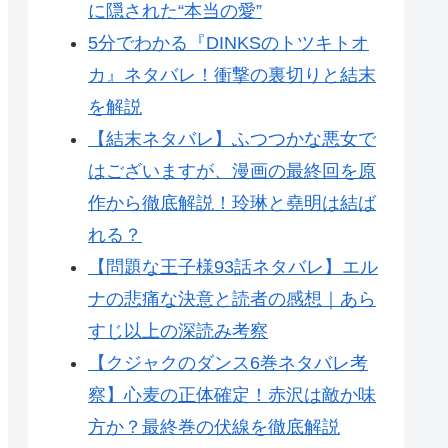
に隠された“本当の愛”
5分でわかる『DINKSのトツキトオ
カ』ネタバレ！衝撃の裏切りと結末
を解説
【結末ネタバレ】ふつつかな悪女で
はございますが、漫画の最終回を原
作から徹底解説！玲琳と堯明は結ば
れる？
【問題な王子様93話ネタバレ】エル
ナの悲痛な決意と読者の感想｜あら
すじ以上の深読み考察
【クジャクのダンス6巻ネタバレ考
察】心麦の正体確定！赤沢は敵か味
方か？最終巻の伏線を徹底解説