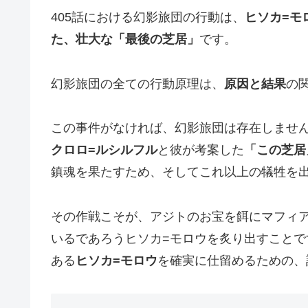
405話における幻影旅団の行動は、
ヒソカ=モ
た、壮大な「最後の芝居」
です。
幻影旅団の全ての行動原理は、
原因と結果
の
この事件がなければ、幻影旅団は存在しませ
クロロ=ルシルフル
と彼が考案した
「この芝居
鎮魂を果たすため、そしてこれ以上の犠牲を
その作戦こそが、アジトのお宝を餌にマフィ
いるであろうヒソカ=モロウを炙り出すことで
ある
ヒソカ=モロウ
を確実に仕留めるための、