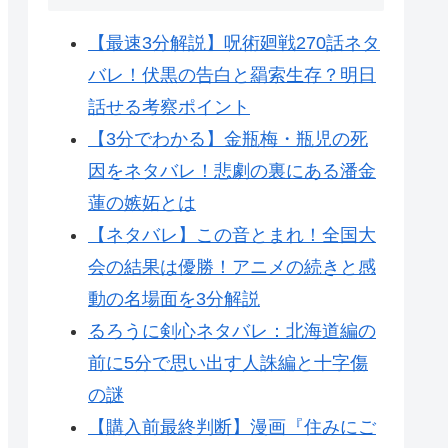
【最速3分解説】呪術廻戦270話ネタ
バレ！伏黒の告白と羂索生存？明日
話せる考察ポイント
【3分でわかる】金瓶梅・瓶児の死
因をネタバレ！悲劇の裏にある潘金
蓮の嫉妬とは
【ネタバレ】この音とまれ！全国大
会の結果は優勝！アニメの続きと感
動の名場面を3分解説
るろうに剣心ネタバレ：北海道編の
前に5分で思い出す人誅編と十字傷
の謎
【購入前最終判断】漫画『住みにご