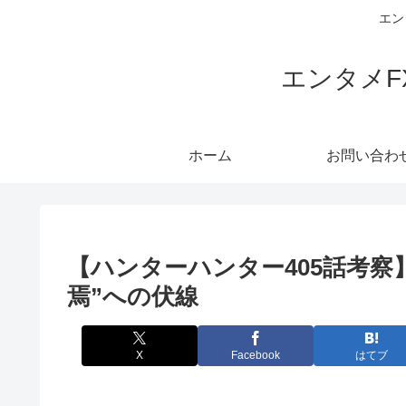
エン
エンタメ
ホーム
お問い合わ
【ハンターハンター405話考察
焉”への伏線
X
Facebook
はてブ