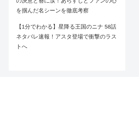
の決意と簪に涙！あらすじとファンの心
を掴んだ名シーンを徹底考察
【1分でわかる】星降る王国のニナ 58話
ネタバレ速報！アスタ登場で衝撃のラス
トへ