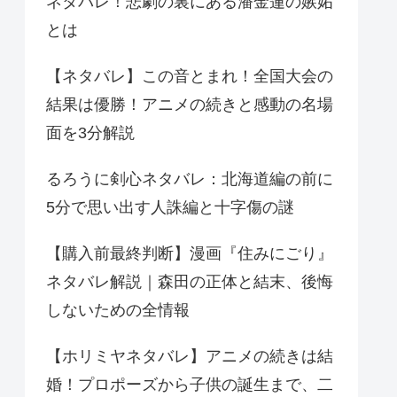
ネタバレ！悲劇の裏にある潘金蓮の嫉妬
とは
【ネタバレ】この音とまれ！全国大会の
結果は優勝！アニメの続きと感動の名場
面を3分解説
るろうに剣心ネタバレ：北海道編の前に
5分で思い出す人誅編と十字傷の謎
【購入前最終判断】漫画『住みにごり』
ネタバレ解説｜森田の正体と結末、後悔
しないための全情報
【ホリミヤネタバレ】アニメの続きは結
婚！プロポーズから子供の誕生まで、二