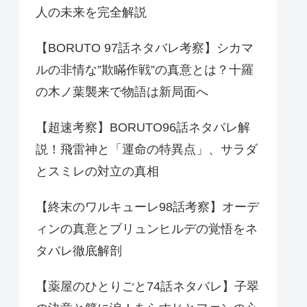
人の未来を完全解説
【BORUTO 97話ネタバレ考察】シカマ
ルの非情な”欺瞞作戦”の真意とは？十羅
の木ノ葉襲来で物語は新局面へ
【超速考察】BORUTO96話ネタバレ解
説！飛雷神と「運命の特異点」、サラダ
とスミレの対立の真相
【終末のワルキューレ98話考察】オーデ
ィンの真意とブリュンヒルデの覚悟をネ
タバレ徹底解剖
【薬屋のひとりごと74話ネタバレ】子翠