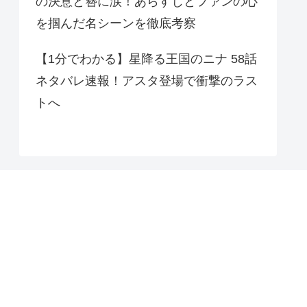
の決意と簪に涙！あらすじとファンの心
を掴んだ名シーンを徹底考察
【1分でわかる】星降る王国のニナ 58話
ネタバレ速報！アスタ登場で衝撃のラス
トへ