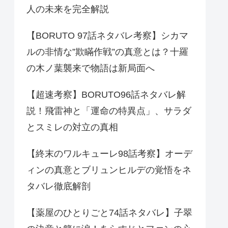
人の未来を完全解説
【BORUTO 97話ネタバレ考察】シカマ
ルの非情な”欺瞞作戦”の真意とは？十羅
の木ノ葉襲来で物語は新局面へ
【超速考察】BORUTO96話ネタバレ解
説！飛雷神と「運命の特異点」、サラダ
とスミレの対立の真相
【終末のワルキューレ98話考察】オーデ
ィンの真意とブリュンヒルデの覚悟をネ
タバレ徹底解剖
【薬屋のひとりごと74話ネタバレ】子翠