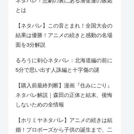
ネタバレ！悲劇の裏にある潘金蓮の嫉妬
とは
【ネタバレ】この音とまれ！全国大会の
結果は優勝！アニメの続きと感動の名場
面を3分解説
るろうに剣心ネタバレ：北海道編の前に
5分で思い出す人誅編と十字傷の謎
【購入前最終判断】漫画『住みにごり』
ネタバレ解説｜森田の正体と結末、後悔
しないための全情報
【ホリミヤネタバレ】アニメの続きは結
婚！プロポーズから子供の誕生まで、二