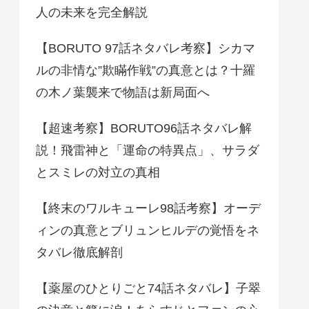
人の未来を完全解説
【BORUTO 97話ネタバレ考察】シカマ
ルの非情な”欺瞞作戦”の真意とは？十羅
の木ノ葉襲来で物語は新局面へ
【超速考察】BORUTO96話ネタバレ解
説！飛雷神と「運命の特異点」、サラダ
とスミレの対立の真相
【終末のワルキューレ98話考察】オーデ
ィンの真意とブリュンヒルデの覚悟をネ
タバレ徹底解剖
【薬屋のひとりごと74話ネタバレ】子翠