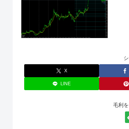
シ
X
LINE
毛利を