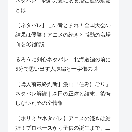
ネタバレ！悲劇の裏にある潘金蓮の嫉妬
とは
【ネタバレ】この音とまれ！全国大会の
結果は優勝！アニメの続きと感動の名場
面を3分解説
るろうに剣心ネタバレ：北海道編の前に
5分で思い出す人誅編と十字傷の謎
【購入前最終判断】漫画『住みにごり』
ネタバレ解説｜森田の正体と結末、後悔
しないための全情報
【ホリミヤネタバレ】アニメの続きは結
婚！プロポーズから子供の誕生まで、二