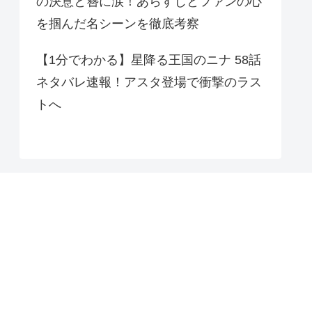
の決意と簪に涙！あらすじとファンの心
を掴んだ名シーンを徹底考察
【1分でわかる】星降る王国のニナ 58話
ネタバレ速報！アスタ登場で衝撃のラス
トへ